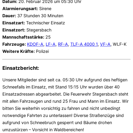
Datum:
20. Februar 2026 um 05:30 Uhr
Alarmierungsart:
Sirene
Dauer:
37 Stunden 30 Minuten
Einsatzart:
Technischer Einsatz
Einsatzort:
Stegersbach
Mannschaftsstärke:
25
Fahrzeuge:
KDOF-A
,
LF-A
,
RF-A
,
TLF-A 4000 1
,
VF-A
, WLF-K
Weitere Kräfte:
Polizei
Einsatzbericht:
Unsere Mitglieder sind seit ca. 05:30 Uhr aufgrund des heftigen
Schneefalls im Einsatz, mit Stand 15:15 Uhr wurden über 40
Einsatzadressen abgearbeitet. Die Feuerwehr Stegersbach steht
mit allen Fahrzeugen und rund 25 Frau und Mann im Einsatz. Wir
bitten Sie weiterhin vorsichtig zu fahren und nicht unbedingt
notwendige Fahrten zu unterlassen! Diverse Straßenzüge sind
aufgrund von Schneebruch gesperrt und Bäume drohen
umzustürzen – Vorsicht in Waldbereichen!